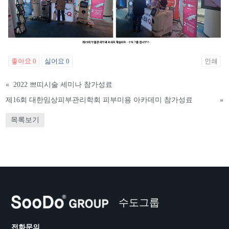
좋아요
0
싫어요
0
인쇄
«
2022 쁘띠시술 세미나 참가성료
제16회 대한임상피부관리학회 피부미용 아카데미 참가성료
»
목록보기
수도그룹
전화문의