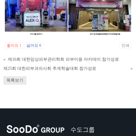
좋아요
1
싫어요
0
인쇄
«
제16회 대한임상피부관리학회 피부미용 아카데미 참가성료
제25회 대한피부과의사회 추계학술대회 참가성료
»
목록보기
수도그룹