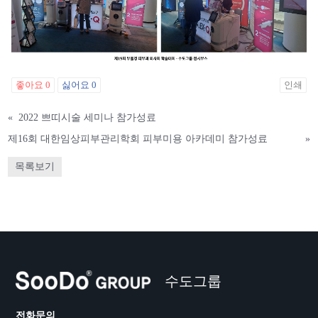
좋아요
0
싫어요
0
인쇄
«
2022 쁘띠시술 세미나 참가성료
제16회 대한임상피부관리학회 피부미용 아카데미 참가성료
»
목록보기
수도그룹
전화문의