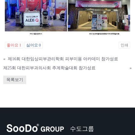
좋아요
1
싫어요
0
인쇄
«
제16회 대한임상피부관리학회 피부미용 아카데미 참가성료
제25회 대한피부과의사회 추계학술대회 참가성료
»
목록보기
수도그룹